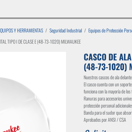
INICIO
LÍNEAS DE NEGOCIO
TIENDA
CASOS DE ÉXITO
CATÁLOGOS
EMPLE
EQUIPOS Y HERRAMIENTAS
Seguridad Industrial
Equipos de Protección Perso
TAL TIPO I DE CLASE E (48-73-1020) MILWAUKEE
CASCO DE ALA 
(48-73-1020)
Nuestros cascos de ala delante
El casco cuenta con un sopor
funciona con la mayoría de los 
Ranuras para accesorios univer
protección personal adicionales
Banda para el sudor que absor
Aprobados por ANSI / CSA