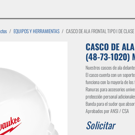
INICIO
LÍNEAS DE NEGOCIO
TIENDA
CASOS DE ÉXITO
CATÁLOGOS
EMPLE
uctos
EQUIPOS Y HERRAMIENTAS
CASCO DE ALA FRONTAL TIPO I DE CLASE
CASCO DE ALA 
(48-73-1020)
Nuestros cascos de ala delante
El casco cuenta con un sopor
funciona con la mayoría de los 
Ranuras para accesorios univer
protección personal adicionales
Banda para el sudor que absor
Aprobados por ANSI / CSA
Solicitar