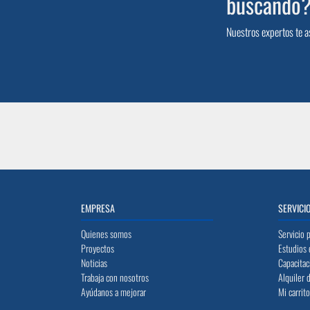
buscando
Nuestros expertos te a
EMPRESA
SERVICI
Quienes somos
Servicio 
Proyectos
Estudios 
Noticias
Capacitac
Trabaja con nosotros
Alquiler 
Ayúdanos a mejorar
Mi carrit