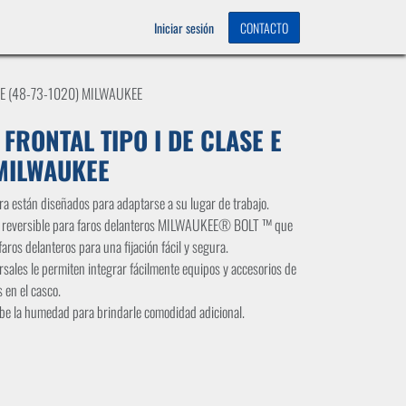
OS
0
Iniciar sesión
CONTACTO
 E (48-73-1020) MILWAUKEE
FRONTAL TIPO I DE CLASE E
 MILWAUKEE
ra están diseñados para adaptarse a su lugar de trabajo.
te reversible para faros delanteros MILWAUKEE® BOLT ™ que
faros delanteros para una fijación fácil y segura.
sales le permiten integrar fácilmente equipos y accesorios de
 en el casco.
be la humedad para brindarle comodidad adicional.