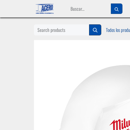
Ir al contenido
Todos los prod