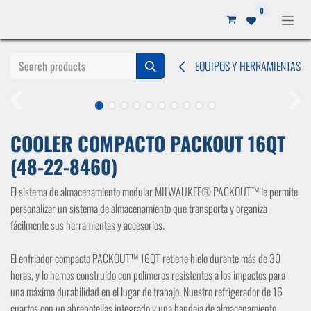
Ir al contenido
0
EQUIPOS Y HERRAMIENTAS
COOLER COMPACTO PACKOUT 16QT
(48-22-8460)
El sistema de almacenamiento modular MILWAUKEE® PACKOUT™ le permite
personalizar un sistema de almacenamiento que transporta y organiza
fácilmente sus herramientas y accesorios.
El enfriador compacto PACKOUT™ 16QT retiene hielo durante más de 30
horas, y lo hemos construido con polímeros resistentes a los impactos para
una máxima durabilidad en el lugar de trabajo. Nuestro refrigerador de 16
cuartos con un abrebotellas integrado y una bandeja de almacenamiento