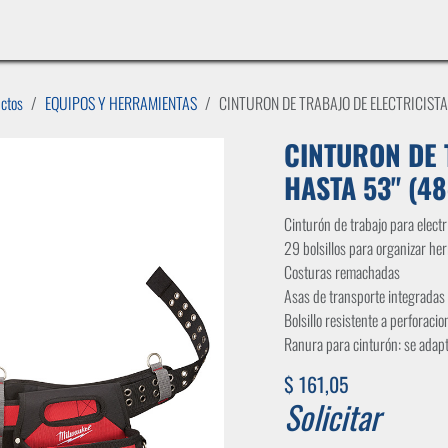
INICIO
LÍNEAS DE NEGOCIO
TIENDA
CASOS DE ÉXITO
CATÁLOGOS
EMPLE
uctos
EQUIPOS Y HERRAMIENTAS
CINTURON DE TRABAJO DE ELECTRICISTA
CINTURON DE 
HASTA 53" (4
Cinturón de trabajo para electr
29 bolsillos para organizar he
Costuras remachadas
Asas de transporte integradas
Bolsillo resistente a perforacio
Ranura para cinturón: se adapt
$
161,05
Solicitar