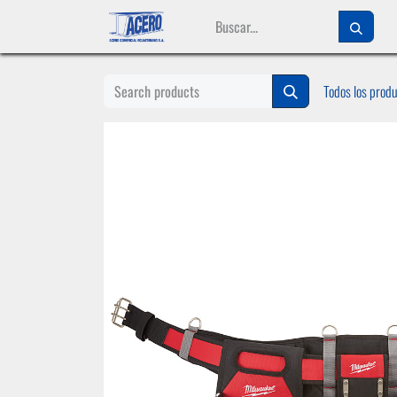
Ir al contenido
Todos los prod