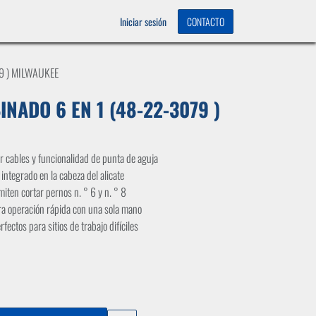
OS
0
Iniciar sesión
CONTACTO
9 ) MILWAUKEE
NADO 6 EN 1 (48-22-3079 )
ar cables y funcionalidad de punta de aguja
integrado en la cabeza del alicate
iten cortar pernos n. ° 6 y n. ° 8
ra operación rápida con una sola mano
ectos para sitios de trabajo difíciles