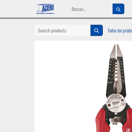
Ir al contenido
Todos los prod