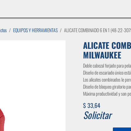
INICIO
LÍNEAS DE NEGOCIO
TIENDA
CASOS DE ÉXITO
CATÁLOGOS
EMPLE
uctos
EQUIPOS Y HERRAMIENTAS
ALICATE COMBINADO 6 EN 1 (48-22-307
ALICATE COMBI
MILWAUKEE
Doble cabezal forjado para pel
Diseño de escariado único está 
Los alicates combinados le perm
Diseño de bloqueo giratorio pa
Máxima productividad y son perf
$
33,64
Solicitar