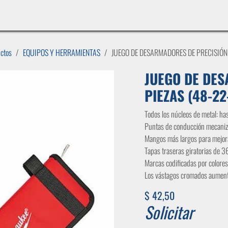
INICIO
LÍNEAS DE NEGOCIO
TIENDA
CASOS DE ÉXITO
CATÁLOGOS
EMPLE
uctos
EQUIPOS Y HERRAMIENTAS
JUEGO DE DESARMADORES DE PRECISIÓN
JUEGO DE DES
PIEZAS (48-2
Todos los núcleos de metal: ha
Puntas de conducción mecaniz
Mangos más largos para mejorar
Tapas traseras giratorias de 
Marcas codificadas por colores 
Los vástagos cromados aumentan
$
42,50
Solicitar