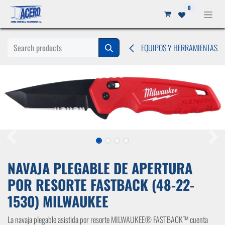
Ir al contenido
0
EQUIPOS Y HERRAMIENTAS
NAVAJA PLEGABLE DE APERTURA
POR RESORTE FASTBACK (48-22-
1530) MILWAUKEE
La navaja plegable asistida por resorte MILWAUKEE® FASTBACK™ cuenta