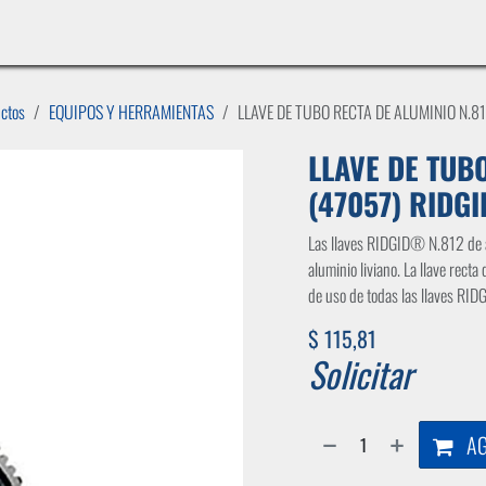
INICIO
LÍNEAS DE NEGOCIO
TIENDA
CASOS DE ÉXITO
CATÁLOGOS
EMPLE
uctos
EQUIPOS Y HERRAMIENTAS
LLAVE DE TUBO RECTA DE ALUMINIO N.81
LLAVE DE TUB
(47057) RIDGI
Las llaves RIDGID® N.812 de a
aluminio liviano. La llave rect
de uso de todas las llaves RID
$
115,81
Solicitar
AG