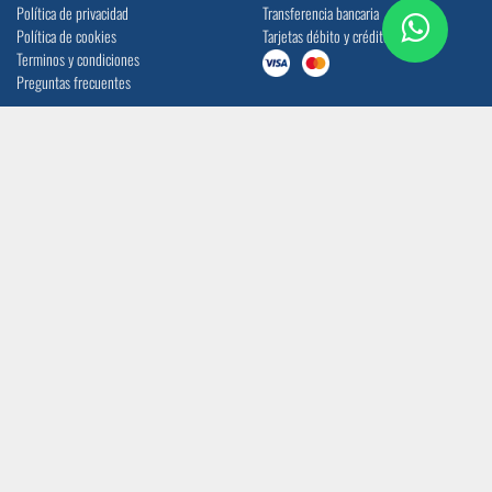
Política de privacidad
Transferencia bancaria
Política de cookies
Tarjetas débito y crédito
Terminos y condiciones
Preguntas frecuentes
UBICACIÓN
CONTACTO
Quito: Av. La Prensa N45-14 y
info@acerocomercial.com
Telégrafo 1
(02) 2454 333 / (04) 3811 280
Guayaquil: Av. Juan Tanca Marengo Km
17
SÍGUENOS
CERTIFICACIÓN ISO 9001:2015