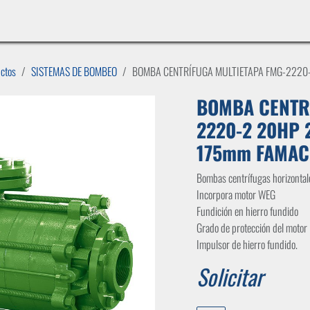
INICIO
LÍNEAS DE NEGOCIO
TIENDA
CASOS DE ÉXITO
CATÁLOGOS
EMPLE
uctos
SISTEMAS DE BOMBEO
BOMBA CENTRÍFUGA MULTIETAPA FMG-2220
BOMBA CENTRÍ
2220-2 20HP 
175mm FAMAC
Bombas centrífugas horizonta
Incorpora motor WEG
Fundición en hierro fundido
Grado de protección del motor
Impulsor de hierro fundido.
Solicitar