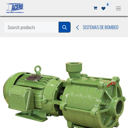
Ir al contenido
0
SISTEMAS DE BOMBEO