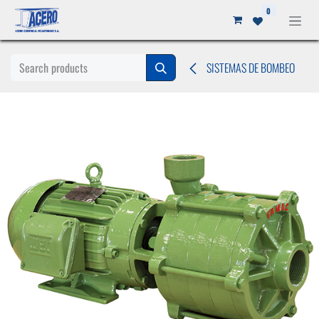
Ir al contenido
0
SISTEMAS DE BOMBEO