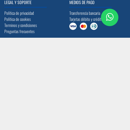
LEGAL Y SOPORTE
MEDIOS DE PAGO
Política de privacidad
Transferencia bancaria
Política de cookies
Tarjetas débito y crédito
Terminos y condiciones
Preguntas frecuentes
UBICACIÓN
CONTACTO
Quito: Av. La Prensa N45-14 y
info@acerocomercial.com
Telégrafo 1
(02) 2454 333 / (04) 3811 280
Guayaquil: Av. Juan Tanca Marengo Km
17
SÍGUENOS
CERTIFICACIÓN ISO 9001:2015