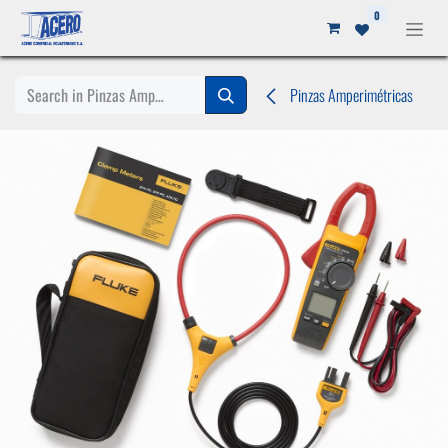
Ir al contenido
0
Pinzas Amperimétricas