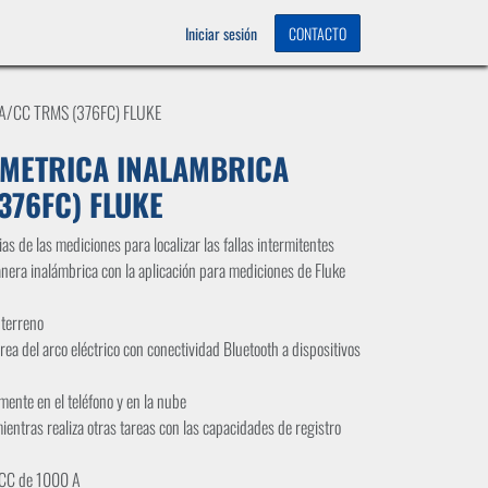
OS
0
Iniciar sesión
CONTACTO
/CC TRMS (376FC) FLUKE
IMETRICA INALAMBRICA
376FC) FLUKE
as de las mediciones para localizar las fallas intermitentes
nera inalámbrica con la aplicación para mediciones de Fluke
 terreno
ea del arco eléctrico con conectividad Bluetooth a dispositivos
mente en el teléfono y en la nube
mientras realiza otras tareas con las capacidades de registro
y CC de 1000 A