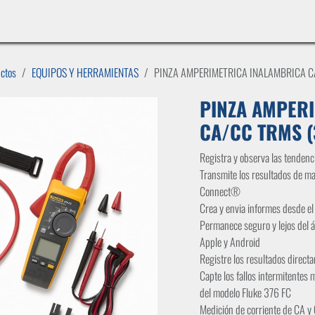
INICIO
LÍNEAS DE NEGOCIO
TIENDA
CASOS DE ÉXITO
CATÁLOGOS
EMPLE
uctos
EQUIPOS Y HERRAMIENTAS
PINZA AMPERIMETRICA INALAMBRICA CA
PINZA AMPER
CA/CC TRMS (
Registra y observa las tendenci
Transmite los resultados de ma
Connect®
Crea y envia informes desde el
Permanece seguro y lejos del ár
Apple y Android
Registre los resultados directa
Capte los fallos intermitentes 
del modelo Fluke 376 FC
Medición de corriente de CA 