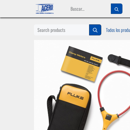
Ir al contenido
Todos los prod