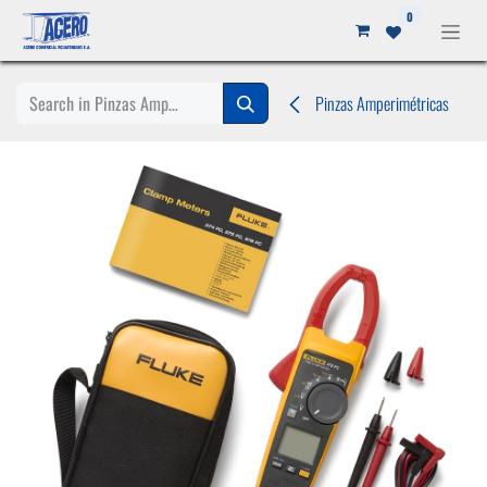
Ir al contenido
0
Pinzas Amperimétricas