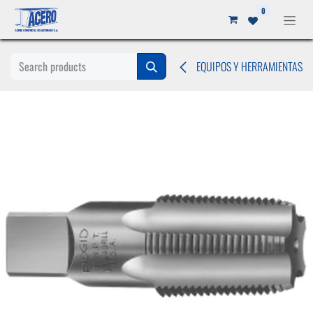
Ir al contenido
0
EQUIPOS Y HERRAMIENTAS