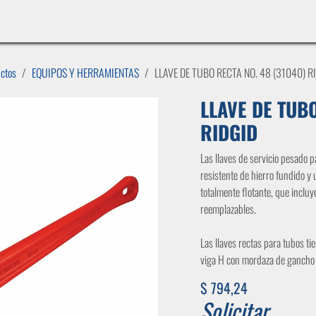
INICIO
LÍNEAS DE NEGOCIO
TIENDA
CASOS DE ÉXITO
CATÁLOGOS
EMPLE
uctos
EQUIPOS Y HERRAMIENTAS
LLAVE DE TUBO RECTA NO. 48 (31040) R
LLAVE DE TUBO
RIDGID
Las llaves de servicio pesado
resistente de hierro fundido y
totalmente flotante, que inclu
reemplazables.
Las llaves rectas para tubos t
viga H con mordaza de gancho 
$
794,24
Solicitar