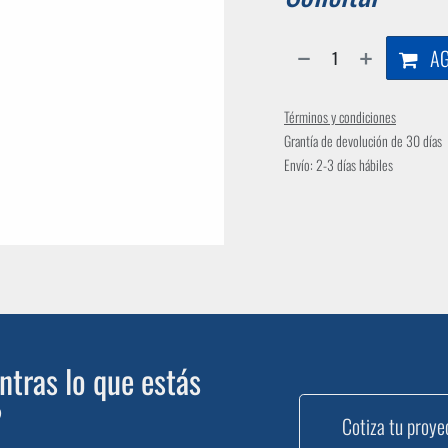
AG
Términos y condiciones
Grantía de devolución de 30 días
Envío: 2-3 días hábiles
tras lo que estás
?
Cotiza tu proye