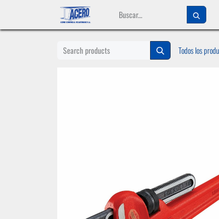
Ir al contenido
Todos los prod