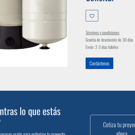
Términos y condiciones
Grantía de devolución de 30 días
Envío: 2-3 días hábiles
Contáctenos
tras lo que estás
?
Cotiza tu proye
ahora
sesoran gratis para optimizar tu proyecto.