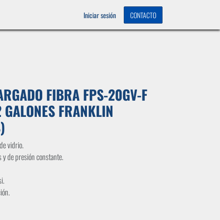
OS
0
Iniciar sesión
CONTACTO
RGADO FIBRA FPS-20GV-F
 GALONES FRANKLIN
)
e vidrio.
 y de presión constante.
i.
ción.