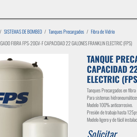
INICIO
LÍNEAS DE NEGOCIO
TIENDA
CASOS DE ÉXITO
CATÁLOGOS
EMPLE
SISTEMAS DE BOMBEO
Tanques Precargados
Fibra de Vidrio
GADO FIBRA FPS-20GV-F CAPACIDAD 22 GALONES FRANKLIN ELECTRIC (FPS)
TANQUE PRECA
CAPACIDAD 22
ELECTRIC (FPS
Tanques Precargados en fibra d
Para sistemas hidroneumáticos
Modelo 100% anticorrosivo.
Presión de trabajo hasta 125ps
Modelo ligero y de fácil instala
Solicitar