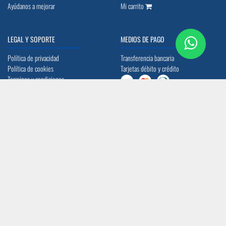
Ayúdanos a mejorar
Mi carrito
LEGAL Y SOPORTE
MEDIOS DE PAGO
Política de privacidad
Transferencia bancaria
Política de cookies
Tarjetas débito y crédito
Terminos y condiciones
Preguntas frecuentes
UBICACIÓN
CONTACTO
Quito: Av. La Prensa N45-14 y
info@acerocomercial.com
Telégrafo 1
(02) 2454 333 / (04) 3811 280
Guayaquil: Av. Juan Tanca Marengo Km
17
SÍGUENOS