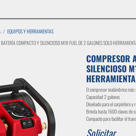
INICIO
LÍNEAS DE NEGOCIO
TIENDA
CASOS DE ÉXITO
CATÁLOGOS
EMPLE
s
EQUIPOS Y HERRAMIENTAS
BATERÍA COMPACTO Y SILENCIOSO M18 FUEL DE 2 GALONES SOLO HERRAMIENT
COMPRESOR A
SILENCIOSO M
HERRAMIENTA 
El compresor inalámbrico más s
Capacidad 2 galones
Diseñado para el carpintero y 
Brinda hasta 1600 clavos de c
Compacto para facilitar el tran
Solicitar