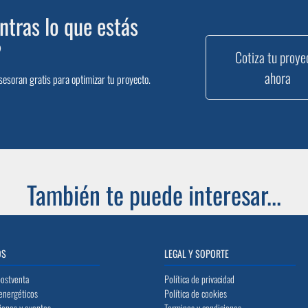
tras lo que estás
?
Cotiza tu proye
ahora
sesoran gratis para optimizar tu proyecto.
También te puede interesar...
OS
LEGAL Y SOPORTE
postventa
Política de privacidad
energéticos
Política de cookies
iones y eventos
Terminos y condiciones