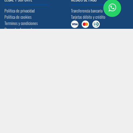
Política de privacidad
Transferencia bancaria
Política de cookies
Tarjetas débito y crédito
Terminos y condiciones
Preguntas frecuentes
UBICACIÓN
CONTACTO
Quito: Av. La Prensa N45-14 y
info@acerocomercial.com
Telégrafo 1
(02) 2454 333 / (04) 3811 280
Guayaquil: Av. Juan Tanca Marengo Km
17
SÍGUENOS
CERTIFICACIÓN ISO 9001:2015