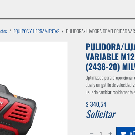
INICIO
LÍNEAS DE NEGOCIO
TIENDA
CASOS DE ÉXITO
CATÁLOGOS
EMPLE
uctos
EQUIPOS Y HERRAMIENTAS
PULIDORA/LIJADORA DE VELOCIDAD VAR
PULIDORA/LIJ
VARIABLE M1
(2438-20) MI
Optimizada para proporcionar e
dual y un gatillo de velocidad 
usuario cambiar rápidamente ent
$
340,54
Solicitar
AG