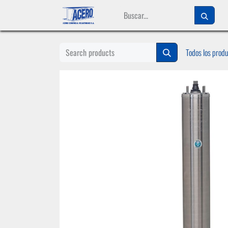
Ir al contenido
Todos los prod