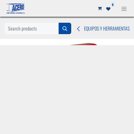
Ir al contenido
0
EQUIPOS Y HERRAMIENTAS