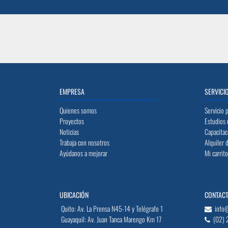
EMPRESA
SERVICI
Quienes somos
Servicio 
Proyectos
Estudios 
Noticias
Capacitac
Trabaja con nosotros
Alquiler 
Ayúdanos a mejorar
Mi carrit
UBICACIÓN
CONTAC
Quito: Av. La Prensa N45-14 y Telégrafo 1
info
Guayaquil: Av. Juan Tanca Marengo Km 17
(02) 