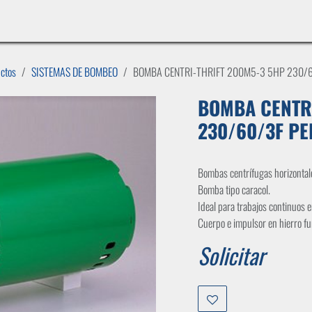
INICIO
LÍNEAS DE NEGOCIO
TIENDA
CASOS DE ÉXITO
CATÁLOGOS
EMPLE
uctos
SISTEMAS DE BOMBEO
BOMBA CENTRI-THRIFT 200M5-3 5HP 230/6
BOMBA CENTRI
230/60/3F PE
Bombas centrífugas horizonta
Bomba tipo caracol.
Ideal para trabajos continuos e
Cuerpo e impulsor en hierro f
Solicitar