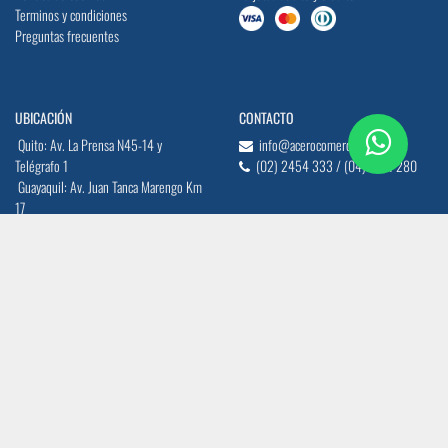
Terminos y condiciones
Preguntas frecuentes
UBICACIÓN
CONTACTO
Quito: Av. La Prensa N45-14 y
info@acerocomercial.com
Telégrafo 1
(02) 2454 333 / (04) 3811 280
Guayaquil: Av. Juan Tanca Marengo Km
17
SÍGUENOS
CERTIFICACIÓN ISO 9001:2015
Copyright © Acero Comercial Ecuatoraino S.A.
Con tecnología de
- El mejor
Comercio electrónico de código abierto