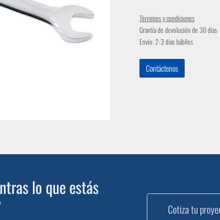
Términos y condiciones
Grantía de devolución de 30 días
Envío: 2-3 días hábiles
Contáctenos
tras lo que estás
?
Cotiza tu proye