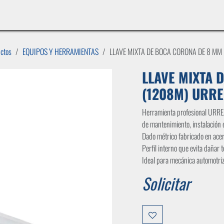
INICIO
LÍNEAS DE NEGOCIO
TIENDA
CASOS DE ÉXITO
CATÁLOGOS
EMPLE
uctos
EQUIPOS Y HERRAMIENTAS
LLAVE MIXTA DE BOCA CORONA DE 8 MM
LLAVE MIXTA 
(1208M) URR
Herramienta profesional URRE
de mantenimiento, instalación e
Dado métrico fabricado en ace
Perfil interno que evita dañar t
Ideal para mecánica automotriz 
Solicitar