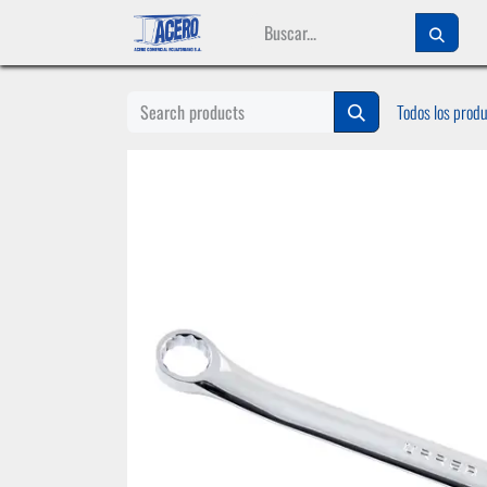
Ir al contenido
Todos los prod