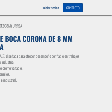
OS
0
Iniciar sesión
CONTACTO
 (1208M) URREA
DE BOCA CORONA DE 8 MM
EA
A® diseñada para ofrecer desempeño confiable en trabajos
 industria.
ro cromo vanadio.
ornillos.
e industrial.