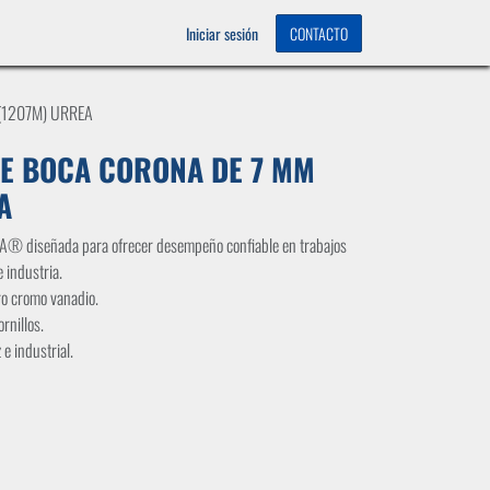
OS
0
Iniciar sesión
CONTACTO
(1207M) URREA
DE BOCA CORONA DE 7 MM
A
A® diseñada para ofrecer desempeño confiable en trabajos
 industria.
ro cromo vanadio.
ornillos.
e industrial.