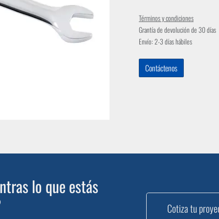
Términos y condiciones
Grantía de devolución de 30 días
Envío: 2-3 días hábiles
Contáctenos
tras lo que estás
?
Cotiza tu proye