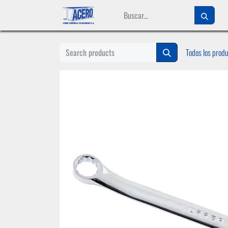
Ir al contenido
Todos los prod