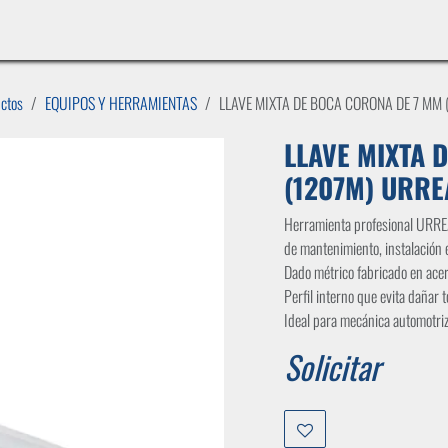
INICIO
LÍNEAS DE NEGOCIO
TIENDA
CASOS DE ÉXITO
CATÁLOGOS
EMPLE
uctos
EQUIPOS Y HERRAMIENTAS
LLAVE MIXTA DE BOCA CORONA DE 7 MM 
LLAVE MIXTA 
(1207M) URRE
Herramienta profesional URRE
de mantenimiento, instalación e
Dado métrico fabricado en ace
Perfil interno que evita dañar t
Ideal para mecánica automotriz 
Solicitar