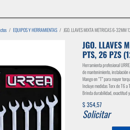
INICIO
LÍNEAS DE NEGOCIO
TIENDA
CASOS DE ÉXITO
CATÁLOGOS
EMPLE
uctos
EQUIPOS Y HERRAMIENTAS
JGO. LLAVES MIXTA METRICAS 6-32MM 1
JGO. LLAVES 
PTS, 26 PZS 
Herramienta profesional URRE
de mantenimiento, instalación e
Mango en “T” para mayor torque
Incluye medidas Torx de T6 a 
Brinda durabilidad, exactitud y
$
354,57
Solicitar