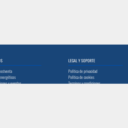
OS
LEGAL Y SOPORTE
postventa
Política de privacidad
energéticos
Política de cookies
iones y eventos
Terminos y condiciones
de equipos
Preguntas frecuentes
o
TO
SÍGUENOS
@acerocomercial.com