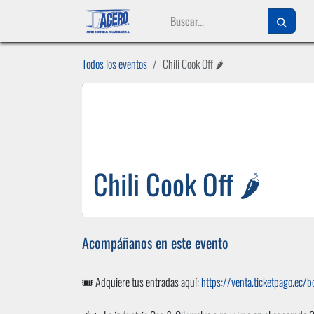
Ir al contenido
Todos los eventos
Chili Cook Off 🌶️
Chili Cook Off 🌶️
Acompáñanos en este evento
🎟️ Adquiere tus entradas aquí:
https://venta.ticketpago.ec