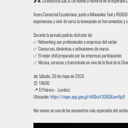
🌶️🔥 La industria Gas & Oil vuelve a reunirse en el esperado 
Acero Comercial Ecuatoriano, junto a Milwaukee Tool y RIDGID 
experiencias y vivir de cerca la innovación en herramientas y s
Durante la jornada podrás disfrutar de:
✅ Networking con profesionales y empresas del sector
✅ Concursos, dinámicas y activaciones de marca
✅ El mejor chili preparado por las empresas participantes
✅ Música, cervezas y transmisión en vivo de la final de la 
📅 Sábado, 30 de mayo de 2026
⏰ 10h00
📍 El Potrero – Lumbisí.
Ubicación:
https://maps.app.goo.gl/cNShuV3G8Q6zwrBg9
Nos vemos en uno de los encuentros más esperados del sector