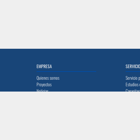
EMPRESA
SERVICI
Quienes somos
Servicio 
Proyectos
Estudios 
Noticias
Capacitac
Trabaja con nosotros
Alquiler 
Ayúdanos a mejorar
Mi carrit
UBICACIÓN
CONTAC
Quito: Av. La Prensa N45-14 y Telégrafo 1
info