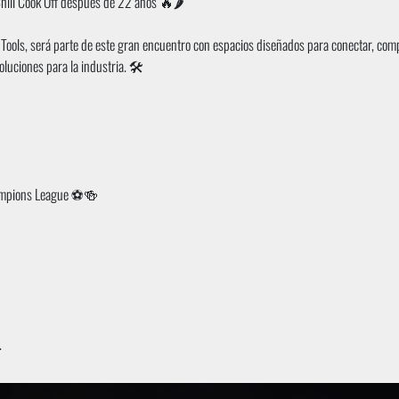
Chili Cook Off después de 22 años 🔥🌶️
Tools, será parte de este gran encuentro con espacios diseñados para conectar, comp
oluciones para la industria. 🛠️
Champions League ⚽🍻
.