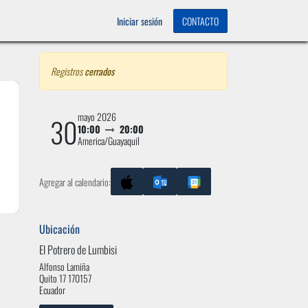
OS
0
Iniciar sesión
CONTACTO
Registros
cerrados
mayo 2026
30
10:00
20:00
America/Guayaquil
Agregar al calendario:
Ubicación
El Potrero de Lumbisi
Alfonso Lamiña
Quito 17 170157
Ecuador