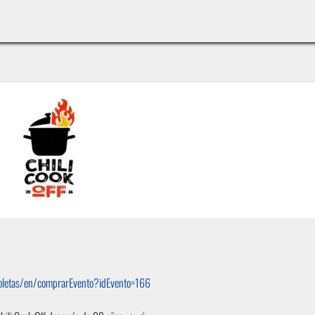
INICIO
LÍNEAS DE NEGOCIO
TIENDA
CASOS DE ÉXITO
CATÁLOGOS
EMPLE
/boletas/en/comprarEvento?idEvento=166