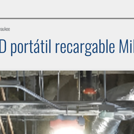
INICIO
LÍNEAS DE NEGOCIO
TIENDA
CASOS DE ÉXITO
CATÁLOGOS
EMPLE
lwaukee
D portátil recargable M