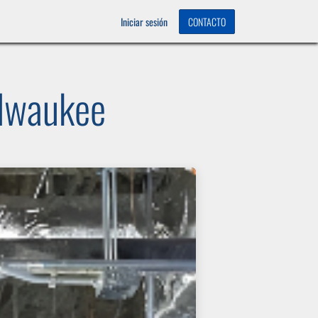
OS
0
Iniciar sesión
CONTACTO
ilwaukee