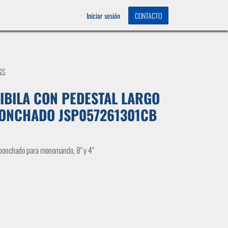
OS
0
Iniciar sesión
CONTACTO
GS
IBILA CON PEDESTAL LARGO
ONCHADO JSP057261301CB
eponchado para monomando, 8" y 4"