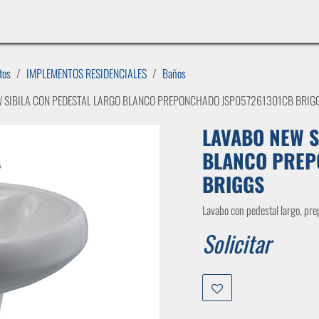
INICIO
LÍNEAS DE NEGOCIO
TIENDA
CASOS DE ÉXITO
CATÁLOGOS
EMPLE
tos
IMPLEMENTOS RESIDENCIALES
Baños
 SIBILA CON PEDESTAL LARGO BLANCO PREPONCHADO JSP057261301CB BRIG
LAVABO NEW S
BLANCO PREP
BRIGGS
Lavabo con pedestal largo, pr
Solicitar