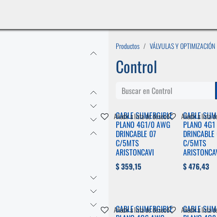
INICIO
LÍNEAS DE NEGOCIO
TIENDA
CASOS DE ÉXITO
CATÁLOGOS
EMPLE
Productos
VÁLVULAS Y OPTIMIZACIÓN
Control
CABLE SUMERGIBLE
CABLE SUM
Añadir a lista de deseos
Añadir a lista 
PLANO 4G1/0 AWG
PLANO 4G1
DRINCABLE 07
DRINCABLE 
C/5MTS
C/5MTS
ARISTONCAVI
ARISTONCA
$
359,15
$
476,43
CABLE SUMERGIBLE
CABLE SUM
Añadir a lista de deseos
Añadir a lista 