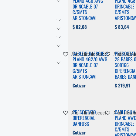
PLANO 4G6 AWG
PLANO 4G8
DRINCABLE 07
DRINCABLE 
C/5MTS
C/5MTS
ARISTONCAVI
ARISTONCA
$
82,08
$
83,64
CABLE SUMERGIBLE
PRESOSTATO
Añadir a lista de deseos
Añadir a lista 
PLANO 4G2/0 AWG
28 BARES 
DRINCABLE 07
508166
C/5MTS
DIFERENCIA
ARISTONCAVI
BARES DAN
Cotizar
$
219,91
PRESOSTATO
CABLE SUM
Añadir a lista de deseos
Añadir a lista 
DIFERENCIAL
PLANO AW
DANFOSS
DRINCABLE 
C/5MTS
Cotizar
ARISTONCA