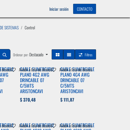
OS
0
Iniciar sesión
CONTACTO
 DE SISTEMAS
Control
Destacado
Ordenar por:
Filtros
ERGIBLE
CABLE SUMERGIBLE
CABLE SUMERGIBLE
de deseos
Añadir a lista de deseos
Añadir a lista de deseos
 AWG
PLANO 4G2 AWG
PLANO 4G4 AWG
07
DRINCABLE 07
DRINCABLE 07
C/5MTS
C/5MTS
VI
ARISTONCAVI
ARISTONCAVI
$
370,48
$
111,87
ERGIBLE
CABLE SUMERGIBLE
CABLE SUMERGIBLE
de deseos
Añadir a lista de deseos
Añadir a lista de deseos