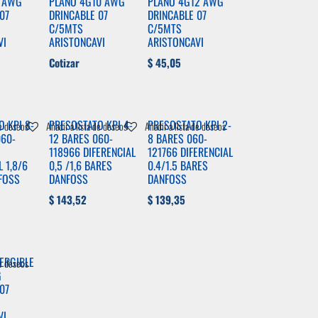
 AWG
PLANO 4G10 AWG
PLANO 4G12 AWG
07
DRINCABLE 07
DRINCABLE 07
C/5MTS
C/5MTS
VI
ARISTONCAVI
ARISTONCAVI
Cotizar
$
45,05
 KPI 8-
PRESOSTATO KPI 4-
PRESOSTATO KPI 2-
de deseos
Añadir a lista de deseos
Añadir a lista de deseos
060-
12 BARES 060-
8 BARES 060-
118966 DIFERENCIAL
121766 DIFERENCIAL
L 1,8/6
0,5 /1,6 BARES
0.4/1.5 BARES
FOSS
DANFOSS
DANFOSS
$
143,52
$
139,35
ERGIBLE
de deseos
G
07
VI