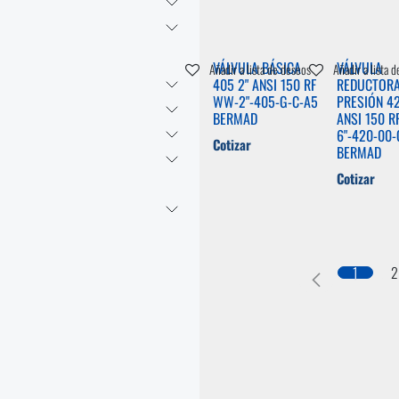
VÁLVULA BÁSICA
VÁLVULA
Añadir a lista de deseos
Añadir a lista 
405 2" ANSI 150 RF
REDUCTORA
WW-2"-405-G-C-A5
PRESIÓN 42
BERMAD
ANSI 150 R
6"-420-00-
Cotizar
BERMAD
Cotizar
1
2