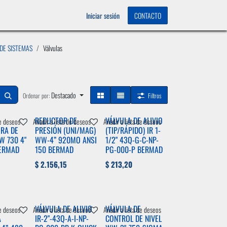
OS
0
Iniciar sesión
CONTACTO
 DE SISTEMAS
Válvulas
Destacado
Ordenar por:
Filtros
REDUCTOR DE
VÁLVULA DE ALIVIO
de deseos
Añadir a lista de deseos
Añadir a lista de deseos
RA DE
PRESIÓN (UNI/MAG)
(TIP/RÁPIDO) IR 1-
W 730 4"
WW-4” 920MO ANSI
1/2" 43Q-G-C-NP-
BERMAD
150 BERMAD
PG-000-P BERMAD
$
2.156,15
$
213,20
VÁLVULA DE ALIVIO
VÁLVULA DE
de deseos
Añadir a lista de deseos
Añadir a lista de deseos
A
IR-2"-43Q-A-I-NP-
CONTROL DE NIVEL