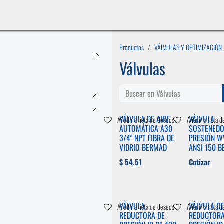
INICIO
LÍNEAS DE NEGOCIO
TIENDA
CASOS DE ÉXITO
CATÁLOGOS
EMPLE
Productos
VÁLVULAS Y OPTIMIZACIÓN
Válvulas
VÁLVULA DE AIRE
VÁLVULA
Añadir a lista de deseos
Añadir a lista 
AUTOMÁTICA A30
SOSTENEDO
3/4" NPT FIBRA DE
PRESIÓN W
VIDRIO BERMAD
ANSI 150 
$
54,51
Cotizar
VÁLVULA
VÁLVULA DE
Añadir a lista de deseos
Añadir a lista 
REDUCTORA DE
REDUCTOR