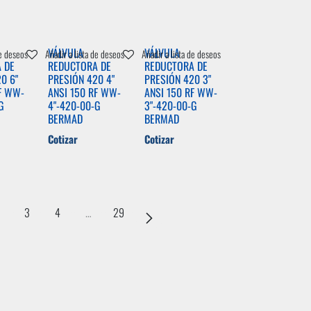
VÁLVULA
VÁLVULA
de deseos
Añadir a lista de deseos
Añadir a lista de deseos
 DE
REDUCTORA DE
REDUCTORA DE
0 6"
PRESIÓN 420 4"
PRESIÓN 420 3"
F WW-
ANSI 150 RF WW-
ANSI 150 RF WW-
G
4"-420-00-G
3"-420-00-G
BERMAD
BERMAD
Cotizar
Cotizar
3
4
…
29