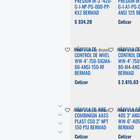
PRESIÓN IR-3"-420-
PRESIÓN IR
G-I-NP-PG-000-PP-
G-I-A1-PG-
KXZ BERMAD
ANSI 125 
$
334,20
Cotizar
VÁLVULA DE
VÁLVULA DE
Añadir a lista de deseos
Añadir a lista 
CONTROL DE NIVEL
CONTROL DE
WW-4"-750-SIGMA-
WW-4"-750
66-ANSI-150-RF
80-M4-ANSI
BERMAD
BERMAD
Cotizar
$
2.615,63
VÁLVULA DE AIRE
VÁLVULA B
Añadir a lista de deseos
Añadir a lista 
COMBINADA AASS
405 3" ANS
PLAST C50 2" NPT
WW-6"-405
150 PSI BERMAD
BERMAD
Cotizar
Cotizar