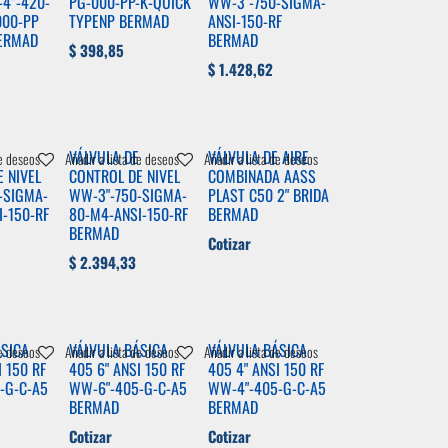
-4”-420-
PG-000-PP-K-QUICK
WW-3"-750-SIGMA-
000-PP
TYPENP BERMAD
ANSI-150-RF
BERMAD
BERMAD
$
398,85
$
1.428,62
VÁLVULA DE
VÁLVULA DE AIRE
de deseos
Añadir a lista de deseos
Añadir a lista de deseos
 NIVEL
CONTROL DE NIVEL
COMBINADA AASS
-SIGMA-
WW-3"-750-SIGMA-
PLAST C50 2" BRIDA
-150-RF
80-M4-ANSI-150-RF
BERMAD
BERMAD
Cotizar
$
2.394,33
ÁSICA
VÁLVULA BÁSICA
VÁLVULA BÁSICA
de deseos
Añadir a lista de deseos
Añadir a lista de deseos
I 150 RF
405 6" ANSI 150 RF
405 4" ANSI 150 RF
-G-C-A5
WW-6"-405-G-C-A5
WW-4"-405-G-C-A5
BERMAD
BERMAD
Cotizar
Cotizar