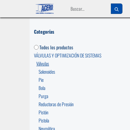
Ir al contenido
Categorías
Todos los productos
VÁLVULAS Y OPTIMIZACIÓN DE SISTEMAS
Válvulas
Solenoides
Pie
Bola
Purga
Reductoras de Presión
Pistón
Pistola
Neumática