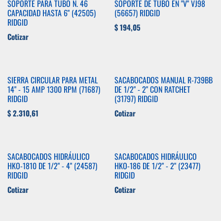
SOPORTE PARA TUBO N. 46
SOPORTE DE TUBO EN "V" VJ98
CAPACIDAD HASTA 6" (42505)
(56657) RIDGID
RIDGID
$
194,05
Cotizar
SIERRA CIRCULAR PARA METAL
SACABOCADOS MANUAL R-739BB
14" - 15 AMP 1300 RPM (71687)
DE 1/2" - 2" CON RATCHET
RIDGID
(31797) RIDGID
$
2.310,61
Cotizar
SACABOCADOS HIDRÁULICO
SACABOCADOS HIDRÁULICO
HKO-1810 DE 1/2" - 4" (24587)
HKO-186 DE 1/2" - 2" (23477)
RIDGID
RIDGID
Cotizar
Cotizar