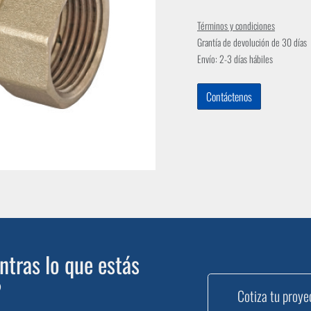
Términos y condiciones
Grantía de devolución de 30 días
Envío: 2-3 días hábiles
Contáctenos
tras lo que estás
?
Cotiza tu proye