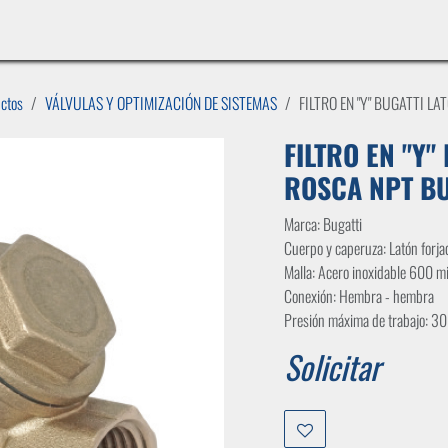
INICIO
LÍNEAS DE NEGOCIO
TIENDA
CASOS DE ÉXITO
CATÁLOGOS
EMPLE
uctos
VÁLVULAS Y OPTIMIZACIÓN DE SISTEMAS
FILTRO EN "Y" BUGATTI L
FILTRO EN "Y"
ROSCA NPT BU
Marca: Bugatti
Cuerpo y caperuza: Latón forja
Malla: Acero inoxidable 600 m
Conexión: Hembra - hembra
Presión máxima de trabajo: 3
Solicitar