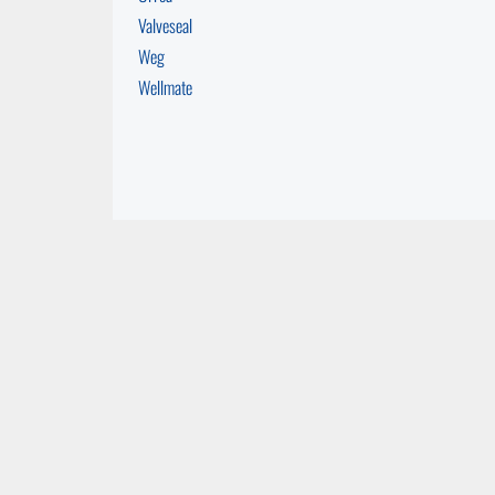
Valveseal
Weg
Wellmate
EMPRESA
SERVICI
Quienes somos
Servicio 
Proyectos
Estudios 
Noticias
Capacitac
Trabaja con nosotros
Alquiler 