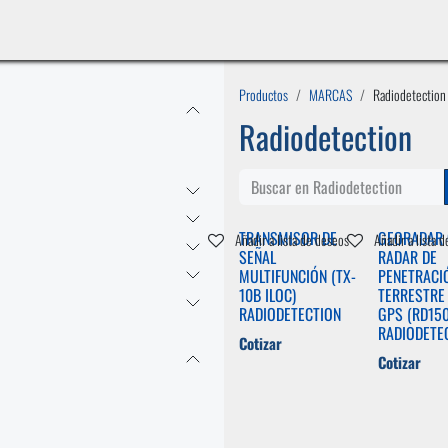
INICIO
LÍNEAS DE NEGOCIO
TIENDA
CASOS DE ÉXITO
CATÁLOGOS
EMPLE
Productos
MARCAS
Radiodetection
Radiodetection
TRANSMISOR DE
GEORADAR 
Añadir a lista de deseos
Añadir a lista 
SEÑAL
RADAR DE
MULTIFUNCIÓN (TX-
PENETRACI
10B ILOC)
TERRESTRE
RADIODETECTION
GPS (RD150
RADIODETE
Cotizar
Cotizar