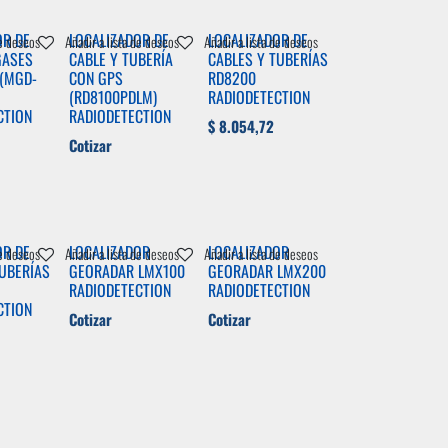
OR DE
LOCALIZADOR DE
LOCALIZADOR DE
de deseos
Añadir a lista de deseos
Añadir a lista de deseos
GASES
CABLE Y TUBERÍA
CABLES Y TUBERÍAS
 (MGD-
CON GPS
RD8200
(RD8100PDLM)
RADIODETECTION
CTION
RADIODETECTION
$
8.054,72
Cotizar
OR DE
LOCALIZADOR
LOCALIZADOR
de deseos
Añadir a lista de deseos
Añadir a lista de deseos
TUBERÍAS
GEORADAR LMX100
GEORADAR LMX200
RADIODETECTION
RADIODETECTION
CTION
Cotizar
Cotizar