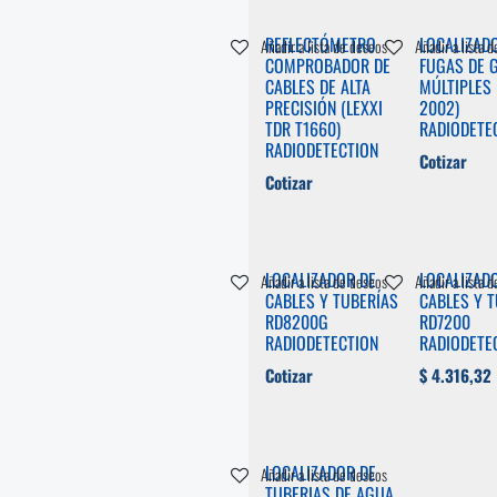
REFLECTÓMETRO
LOCALIZAD
Añadir a lista de deseos
Añadir a lista 
COMPROBADOR DE
FUGAS DE 
CABLES DE ALTA
MÚLTIPLES
PRECISIÓN (LEXXI
2002)
TDR T1660)
RADIODETE
RADIODETECTION
Cotizar
Cotizar
LOCALIZADOR DE
LOCALIZAD
Añadir a lista de deseos
Añadir a lista 
CABLES Y TUBERÍAS
CABLES Y 
RD8200G
RD7200
RADIODETECTION
RADIODETE
Cotizar
$
4.316,32
LOCALIZADOR DE
Añadir a lista de deseos
TUBERIAS DE AGUA