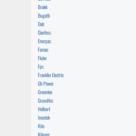
Brokk
Bugatti
Dab
Danfoss
Enerpac
Famac
Fluke
Fps
Franklin Electric
Gh Power
Greenlee
Grundfos
Helbert
Inoxtek
Kito
Klinger