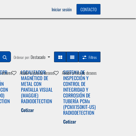
OS
0
Iniciar sesión
CONTACTO
Destacado
Ordenar por:
Filtros
GPR -
LOCALIZADOR
SISTEMA DE
de deseos
Añadir a lista de deseos
Añadir a lista de deseos
MAGNÉTICO DE
INSPECCIÓN Y
ÓN
METAL CON
CONTROL DE
 CON
PANTALLA VISUAL
INTEGRIDAD Y
0)
(MAGGIE)
CORROSIÓN DE
CTION
RADIODETECTION
TUBERÍA PCMx
(PCMX150KIT-US)
Cotizar
RADIODETECTION
Cotizar