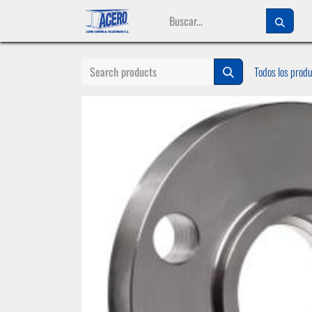
Ir al contenido
Todos los prod