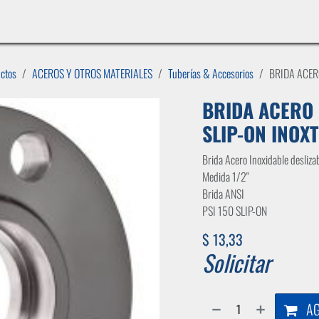
INICIO
LÍNEAS DE NEGOCIO
TIENDA
CASOS DE ÉXITO
CATÁLOGOS
EMPLE
uctos
ACEROS Y OTROS MATERIALES
Tuberías & Accesorios
BRIDA ACERO
BRIDA ACERO 
SLIP-ON INOX
Brida Acero Inoxidable desliza
Medida 1/2"
Brida ANSI
PSI 150 SLIP-ON
$
13,33
Solicitar
AG