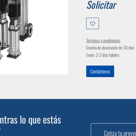
Solicitar
Términos y condiciones
Grantía de devolución de 30 días
Envío: 2-3 días hábiles
Contáctenos
tras lo que estás
?
Cotiza tu proye