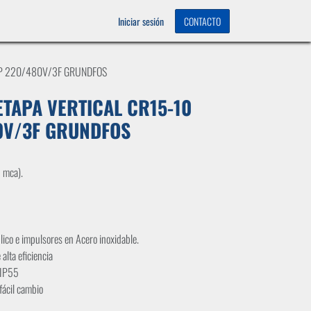
OS
0
Iniciar sesión
CONTACTO
HP 220/480V/3F GRUNDFOS
TAPA VERTICAL CR15-10
0V/3F GRUNDFOS
 mca).
ico e impulsores en Acero inoxidable.
alta eficiencia
 IP55
fácil cambio