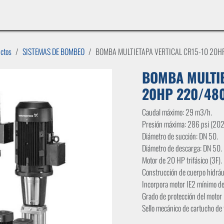
INICIO
LÍNEAS DE NEGOCIO
TIENDA
CASOS DE ÉXITO
CATÁLOGOS
EMPLE
uctos
SISTEMAS DE BOMBEO
BOMBA MULTIETAPA VERTICAL CR15-10 20
BOMBA MULTIE
20HP 220/48
Caudal máximo: 29 m3/h.
Presión máxima: 286 psi (202
Diámetro de succión: DN 50.
Diámetro de descarga: DN 50.
Motor de 20 HP trifásico (3F).
Construcción de cuerpo hidrául
Incorpora motor IE2 mínimo de 
Grado de protección del motor
Sello mecánico de cartucho de 