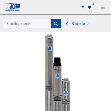
Ir al contenido
0
Bomba Lápiz