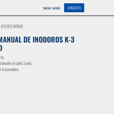
OS
0
Iniciar sesión
CONTACTO
(59787) RIDGID
MANUAL DE INODOROS K-3
D
ros.
extender el cable 3 pies.
r la porcelana.