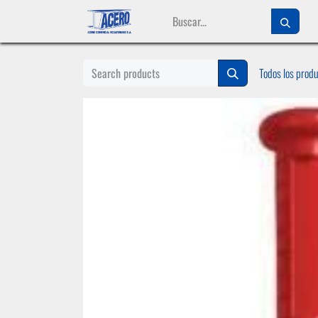
Ir al contenido
Todos los prod