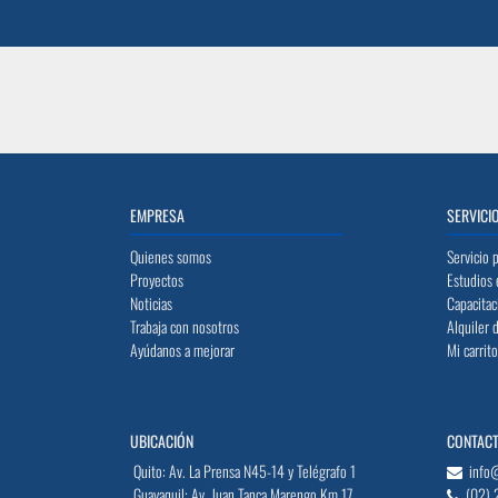
EMPRESA
SERVICI
Quienes somos
Servicio 
Proyectos
Estudios 
Noticias
Capacitac
Trabaja con nosotros
Alquiler 
Ayúdanos a mejorar
Mi carrit
UBICACIÓN
CONTAC
Quito: Av. La Prensa N45-14 y Telégrafo 1
info
Guayaquil: Av. Juan Tanca Marengo Km 17
(02) 