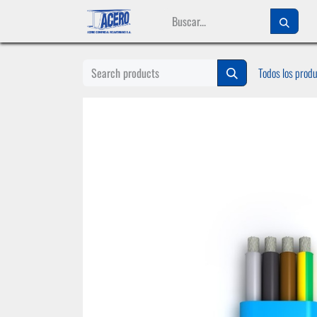
Ir al contenido
Todos los prod