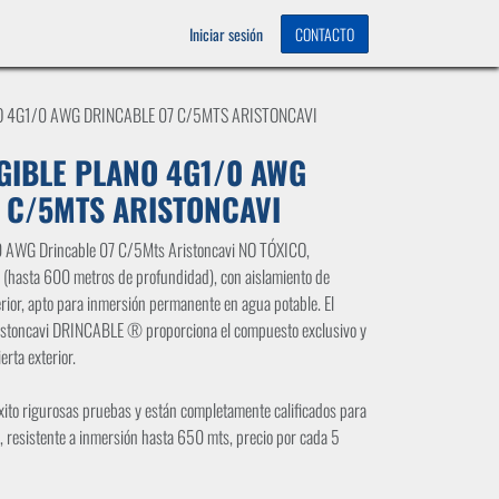
OS
0
Iniciar sesión
CONTACTO
O 4G1/0 AWG DRINCABLE 07 C/5MTS ARISTONCAVI
GIBLE PLANO 4G1/0 AWG
 C/5MTS ARISTONCAVI
0 AWG Drincable 07 C/5Mts Aristoncavi NO TÓXICO,
asta 600 metros de profundidad), con aislamiento de
erior, apto para inmersión permanente en agua potable. El
ristoncavi DRINCABLE ® proporciona el compuesto exclusivo y
erta exterior.
xito rigurosas pruebas y están completamente calificados para
a, resistente a inmersión hasta 650 mts, precio por cada 5