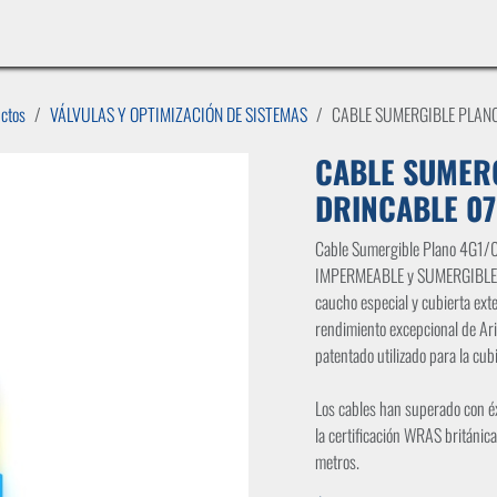
INICIO
LÍNEAS DE NEGOCIO
TIENDA
CASOS DE ÉXITO
CATÁLOGOS
EMPLE
uctos
VÁLVULAS Y OPTIMIZACIÓN DE SISTEMAS
CABLE SUMERGIBLE PLAN
CABLE SUMER
DRINCABLE 07
Cable Sumergible Plano 4G1/
IMPERMEABLE y SUMERGIBLE (h
caucho especial y cubierta ext
rendimiento excepcional de A
patentado utilizado para la cubi
Los cables han superado con é
la certificación WRAS británic
metros.