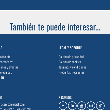
También te puede interesar...
OS
LEGAL Y SOPORTE
postventa
Política de privacidad
energéticos
Política de cookies
iones y eventos
Terminos y condiciones
de equipos
Preguntas frecuentes
o
TO
SÍGUENOS
@acerocomercial.com
2454 333 / (04) 3811 280