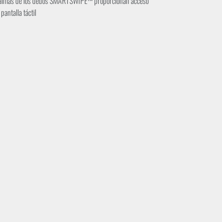
 palmas de los dedos SMARTSWIPE™ proporcionan acceso
pantalla táctil