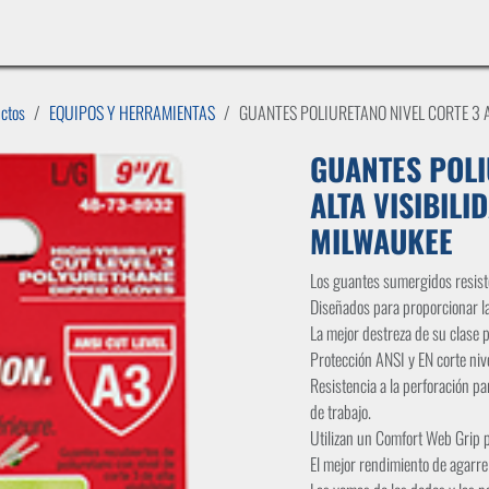
INICIO
LÍNEAS DE NEGOCIO
TIENDA
CASOS DE ÉXITO
CATÁLOGOS
EMPLE
uctos
EQUIPOS Y HERRAMIENTAS
GUANTES POLIURETANO NIVEL CORTE 3 A
GUANTES POLI
ALTA VISIBILI
MILWAUKEE
Los guantes sumergidos resiste
Diseñados para proporcionar l
La mejor destreza de su clase 
Protección ANSI y EN corte nivel
Resistencia a la perforación pa
de trabajo.
Utilizan un Comfort Web Grip 
El mejor rendimiento de agarre