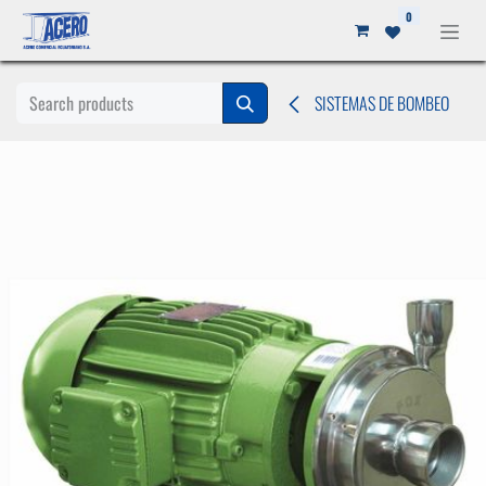
Ir al contenido
0
SISTEMAS DE BOMBEO