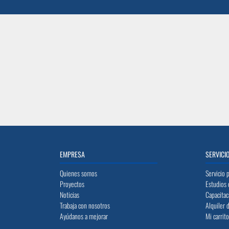
Nuestros expertos te a
EMPRESA
SERVICI
Quienes somos
Servicio 
Proyectos
Estudios 
Noticias
Capacitac
Trabaja con nosotros
Alquiler 
Ayúdanos a mejorar
Mi carrit