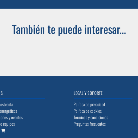
ahora
sesoran gratis para optimizar tu proyecto.
También te puede interesar...
OS
LEGAL Y SOPORTE
postventa
Política de privacidad
energéticos
Política de cookies
iones y eventos
Terminos y condiciones
de equipos
Preguntas frecuentes
o