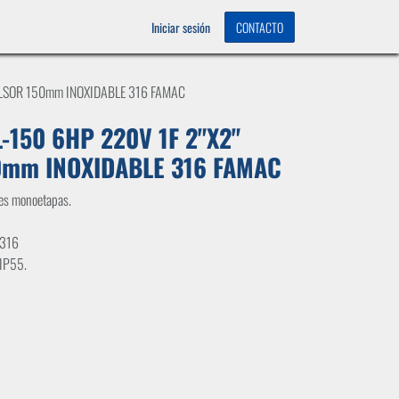
OS
0
Iniciar sesión
CONTACTO
ULSOR 150mm INOXIDABLE 316 FAMAC
-150 6HP 220V 1F 2"X2"
0mm INOXIDABLE 316 FAMAC
les monoetapas.
 316
 IP55.