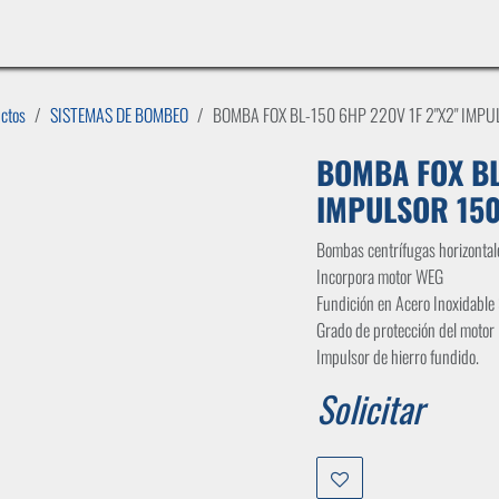
INICIO
LÍNEAS DE NEGOCIO
TIENDA
CASOS DE ÉXITO
CATÁLOGOS
EMPLE
uctos
SISTEMAS DE BOMBEO
BOMBA FOX BL-150 6HP 220V 1F 2"X2" IMP
BOMBA FOX BL
IMPULSOR 15
Bombas centrífugas horizonta
Incorpora motor WEG
Fundición en Acero Inoxidable
Grado de protección del motor
Impulsor de hierro fundido.
Solicitar