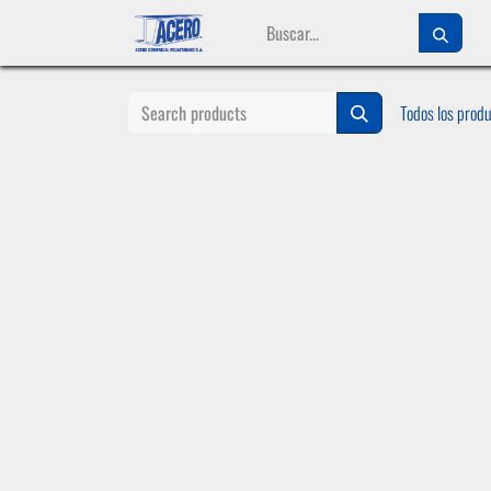
Ir al contenido
Todos los prod