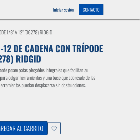
OS
0
Iniciar sesión
CONTACTO
E 1/8" A 12" (36278) RIDGID
-12 DE CADENA CON TRÍPODE
6278) RIDGID
ode posee patas plegables integrales que facilitan su
para colgar herramientas y una base que sobresale de las
 herramientas puedan desplazarse sin obstrucciones.
REGAR AL CARRITO