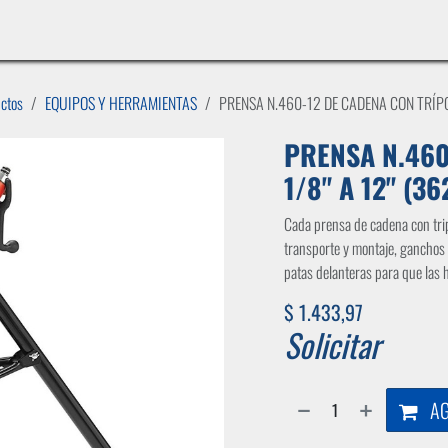
INICIO
LÍNEAS DE NEGOCIO
TIENDA
CASOS DE ÉXITO
CATÁLOGOS
EMPLE
uctos
EQUIPOS Y HERRAMIENTAS
PRENSA N.460-12 DE CADENA CON TRÍPOD
PRENSA N.460
1/8" A 12" (3
Cada prensa de cadena con trip
transporte y montaje, ganchos 
patas delanteras para que las
$
1.433,97
Solicitar
AG