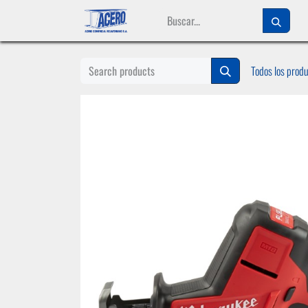
Ir al contenido
Todos los prod