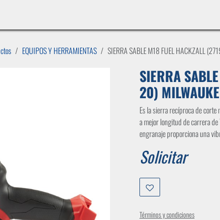
INICIO
LÍNEAS DE NEGOCIO
TIENDA
CASOS DE ÉXITO
CATÁLOGOS
EMPLE
uctos
EQUIPOS Y HERRAMIENTAS
SIERRA SABLE M18 FUEL HACKZALL (27
SIERRA SABLE
20) MILWAUKE
Es la sierra recíproca de corte
a mejor longitud de carrera de
engranaje proporciona una vib
Solicitar
Términos y condiciones