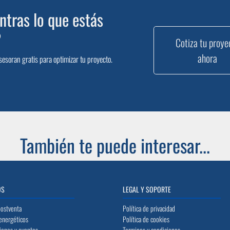
tras lo que estás
?
Cotiza tu proye
ahora
sesoran gratis para optimizar tu proyecto.
También te puede interesar...
OS
LEGAL Y SOPORTE
postventa
Política de privacidad
energéticos
Política de cookies
iones y eventos
Terminos y condiciones