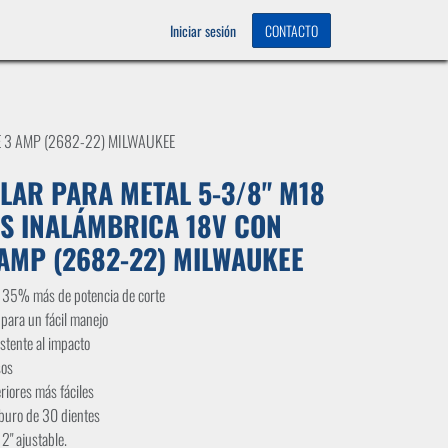
OS
0
Iniciar sesión
CONTACTO
E 3 AMP (2682-22) MILWAUKEE
LAR PARA METAL 5-3/8" M18
S INALÁMBRICA 18V CON
 AMP (2682-22) MILWAUKEE
n 35% más de potencia de corte
 para un fácil manejo
istente al impacto
sos
riores más fáciles
buro de 30 dientes
2" ajustable.