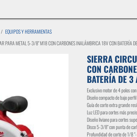
INICIO
LÍNEAS DE NEGOCIO
TIENDA
CASOS DE ÉXITO
CATÁLOGOS
EMPLE
EQUIPOS Y HERRAMIENTAS
AR PARA METAL 5-3/8" M18 CON CARBONES INALÁMBRICA 18V CON BATERÍA D
SIERRA CIRCU
CON CARBONE
BATERÍA DE 3
Exclusivo motor de 4 polos co
Diseño compacto de bajo perfil
Guía de corte extra grande res
Luz LED para cortes más preci
Diseño liviano para cortes supe
Disco 5-3/8" con punta de car
Profundidad de corte de 1/8 "- 