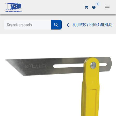
Ir al contenido
0
EQUIPOS Y HERRAMIENTAS